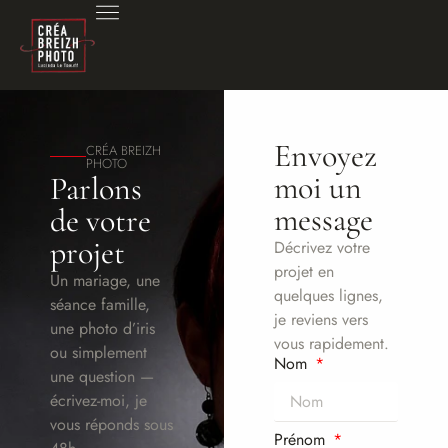
Envoyez
CRÉA BREIZH
PHOTO
moi un
Parlons
message
de votre
projet
Décrivez votre
projet en
Un mariage, une
quelques lignes,
séance famille,
je reviens vers
une photo d’iris
vous rapidement.
ou simplement
Nom
une question —
écrivez-moi, je
vous réponds sous
Prénom