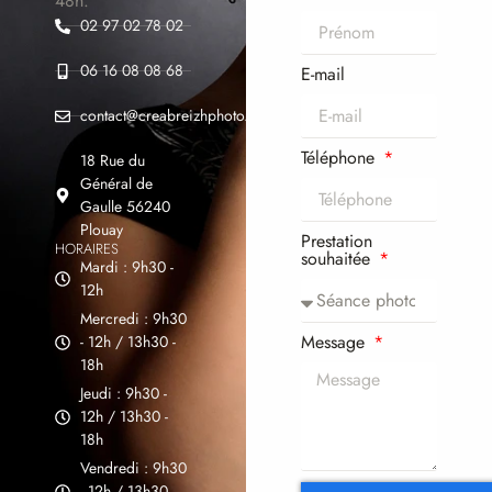
48h.
02 97 02 78 02
06 16 08 08 68
E-mail
contact@creabreizhphoto.com
Téléphone
18 Rue du
Général de
Gaulle 56240
Plouay
Prestation
HORAIRES
souhaitée
Mardi : 9h30 -
12h
Mercredi : 9h30
Message
- 12h / 13h30 -
18h
Jeudi : 9h30 -
12h / 13h30 -
18h
Vendredi : 9h30
- 12h / 13h30 -